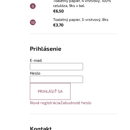
Toaletný papier, 4 vrstvový, 100%
celulóza, 9ks v bal.
€6,50
Toaletný papier, 3-vrstvový, 8ks
€3,70
Prihlásenie
E-mail
Heslo
PRIHLÁSIŤ SA
Nová registrácia
Zabudnuté heslo
Kontakt