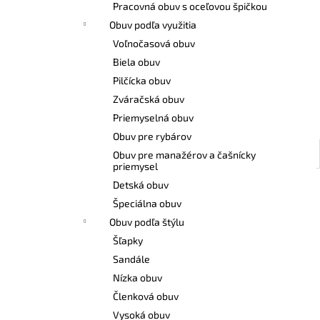
Pracovná obuv s oceľovou špičkou
Obuv podľa využitia
Voľnočasová obuv
Biela obuv
Pilčícka obuv
Zváračská obuv
Priemyselná obuv
Obuv pre rybárov
Obuv pre manažérov a čašnícky
priemysel
Detská obuv
Špeciálna obuv
Obuv podľa štýlu
Šľapky
Sandále
Nízka obuv
Členková obuv
Vysoká obuv