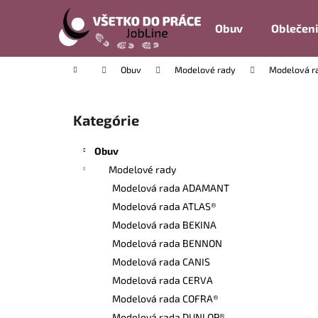
K
Prejsť
na
o
Obuv
Oblečen
obsah
Späť
Späť
š
do
do
í
Domov
Obuv
Modelové rady
Modelová r
k
obchodu
obchodu
B
o
Kategórie
Preskočiť
č
kategórie
n
Obuv
ý
Modelové rady
p
Modelová rada ADAMANT
a
Modelová rada ATLAS®
n
Modelová rada BEKINA
e
Modelová rada BENNON
l
Modelová rada CANIS
Modelová rada CERVA
Modelová rada COFRA®
Modelová rada DUNLOP®