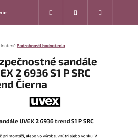
Hľadať
Prihlásenie
Nákupný
nie
Rukavice
Drogéria
Modelová rada ARTRA
košík
rné
dnotené
Podrobnosti hodnotenia
enie
tu
zpečnostné sandále
EX 2 6936 S1 P SRC
end Čierna
čiek.
andále UVEX 2 6936 trend S1 P SRC
Nasledujúce
už pri montáži, alebo vo výrobe, vnútri alebo vonku: V