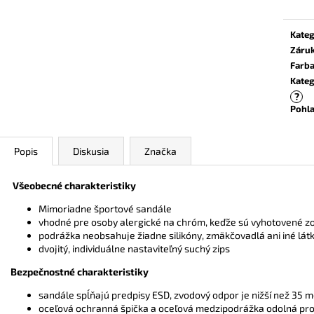
Kateg
Záru
Farb
Kateg
?
Pohla
Popis
Diskusia
Značka
Všeobecné charakteristiky
Mimoriadne športové sandále
vhodné pre osoby alergické na chróm, keďže sú vyhotovené zo
podrážka neobsahuje žiadne silikóny, zmäkčovadlá ani iné lát
dvojitý, individuálne nastaviteľný suchý zips
Bezpečnostné charakteristiky
sandále spĺňajú predpisy ESD, zvodový odpor je nižší než 35
oceľová ochranná špička a oceľová medzipodrážka odolná prot