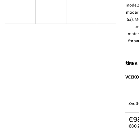
BEZPEČNOSTNÉ POLTOPÁNKY UVEX 2
VYSOKÁ BEZPEČ
modelo
6934 S2 SRC TREND ČIERNA
6935 S3 SRC TR
moderne
€106,30
€103,80
S3). M
pr
mater
farba
ŠÍRKA
VEĽKO
Zvoľt
€9
€80,
Jedn
cena: