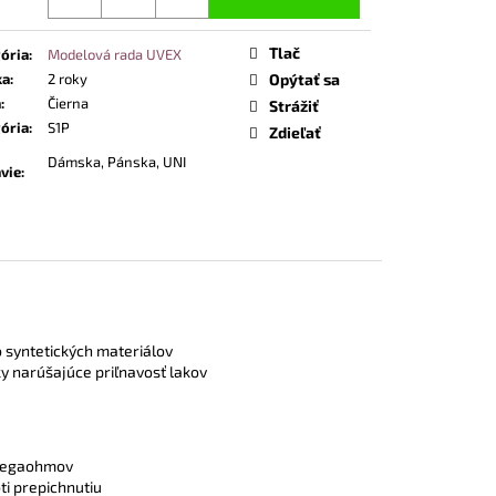
Tlač
ória
:
Modelová rada UVEX
ka
:
2 roky
Opýtať sa
a
:
Čierna
Strážiť
ória
:
S1P
Zdieľať
Dámska, Pánska, UNI
vie
:
 syntetických materiálov
ky narúšajúce priľnavosť lakov
 megaohmov
i prepichnutiu