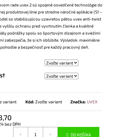
NOSTNÁ OBUV UVEX 2
vom rade uvex 2 sú spojené osvedčené technológie do
END ČIERNA
j produktovej línie pre stredne náročné aplikácie (S1 –
odel so stabilizujúcou uzavretou pätou uvex anti-twist
e vyššiu ochranu pred vyvrtnutím členka a kvalitné
iály podrážky spolu so športovým dizajnom a sviežimi
mi zabezpečia, že si ich obľúbite. Výsledok: maximálne
pohodlie a bezpečnosť pre každý pracovný deň.
SŤ
e variant
Kód:
Zvoľte variant
Značka:
UVEX
8,70
24 bez DPH
otková
DO KOŠÍKA