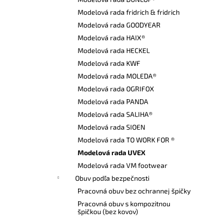
DÁMSKE ŠATY CXS BELLA BIELE SO
ZELENÝMI DOPLNKAMI
Modelová rada fridrich & fridrich
€24,50
Modelová rada GOODYEAR
Modelová rada HAIX®
Modelová rada HECKEL
Modelová rada KWF
Modelová rada MOLEDA®
Modelová rada OGRIFOX
Modelová rada PANDA
Modelová rada SALIHA®
Modelová rada SIOEN
Modelová rada TO WORK FOR ®
Modelová rada UVEX
Modelová rada VM footwear
Obuv podľa bezpečnosti
Pracovná obuv bez ochrannej špičky
Pracovná obuv s kompozitnou
špičkou (bez kovov)