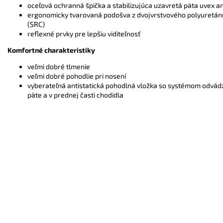
oceľová ochranná špička a stabilizujúca uzavretá päta uvex a
ergonomicky tvarovaná podošva z dvojvrstvového polyuretánu
(SRC)
reflexné prvky pre lepšiu viditeľnosť
Komfortné charakteristiky
veľmi dobré tlmenie
veľmi dobré pohodlie pri nosení
vyberateľná antistatická pohodlná vložka so systémom odvád
päte a v prednej časti chodidla