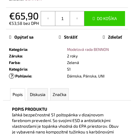
č
a
€65,90
m
DO KOŠÍKA
e
€53,58 bez DPH
Jednotková
cena:
Opýtať sa
Strážiť
Zdieľať
BEZPEČNOSTNÉ
POLTOPÁNKY
UVEX
Kategória
:
Modelová rada BENNON
2
Záruka
:
2 roky
6939
Farba
:
Zelená
S2
SRC
Kategória
:
S1
TREND
?
Pohlavie
:
Dámska, Pánska, UNI
ČIERNA
€96,40
Popis
Diskusia
Značka
POPIS PRODUKTU
ľahká bezpečnostné S1 poltopánka v dizajnovom
farebnom prevedení. So svojimi ESD a antistatickými
vlastnosťami je topánka vhodná do EPA priestorov. Obuv
je vybavená nano kompozitné tužinkou s karbónovými