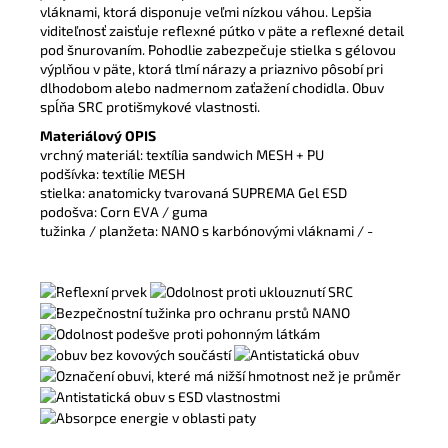
vláknami, ktorá disponuje veľmi nízkou váhou. Lepšia
viditeľnosť zaisťuje reflexné pútko v päte a reflexné detail
pod šnurovaním. Pohodlie zabezpečuje stielka s gélovou
výplňou v päte, ktorá tlmí nárazy a priaznivo pôsobí pri
dlhodobom alebo nadmernom zaťažení chodidla. Obuv
spĺňa SRC protišmykové vlastnosti.
Materiálový OPIS
vrchný materiál: textília sandwich MESH + PU
podšívka: textílie MESH
stielka: anatomicky tvarovaná SUPREMA Gel ESD
podošva: Corn EVA / guma
tužinka / planžeta: NANO s karbónovými vláknami / -