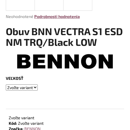
á
j
Priemerné
Neohodnotené
Podrobnosti hodnotenia
s
hodnotenie
produktu
Obuv BNN VECTRA S1 ESD
ť
je
?
0,0
NM TRQ/Black LOW
z
5
hviezdičiek.
HĽADAŤ
VEĽKOSŤ
O
d
p
o
r
Zvoľte variant
Kód:
Zvoľte variant
ú
Značka:
BENNON