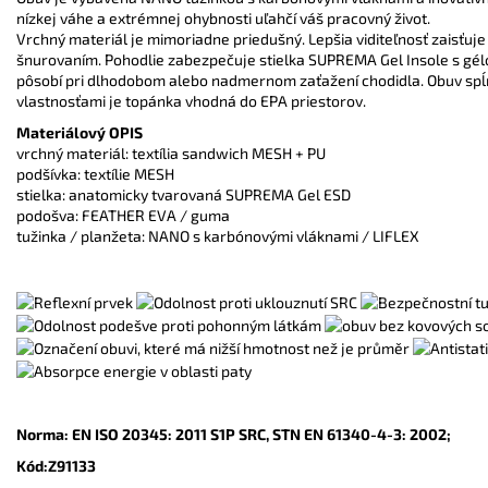
nízkej váhe a extrémnej ohybnosti uľahčí váš pracovný život.
Vrchný materiál je mimoriadne priedušný. Lepšia viditeľnosť zaisťuje
šnurovaním. Pohodlie zabezpečuje stielka SUPREMA Gel Insole s gélov
pôsobí pri dlhodobom alebo nadmernom zaťažení chodidla. Obuv spĺň
vlastnosťami je topánka vhodná do EPA priestorov.
Materiálový OPIS
vrchný materiál: textília sandwich MESH + PU
podšívka: textílie MESH
stielka: anatomicky tvarovaná SUPREMA Gel ESD
podošva: FEATHER EVA / guma
tužinka / planžeta: NANO s karbónovými vláknami / LIFLEX
Norma: EN ISO 20345: 2011 S1P SRC, STN EN 61340-4-3: 2002;
Kód:
Z91133