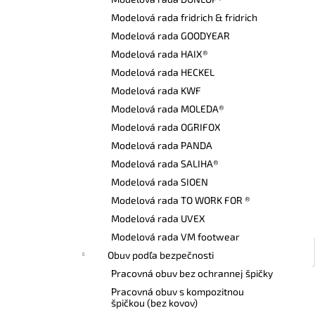
VYSOKÁ BEZPEČNOSTNÁ OBUV UVEX 2
6935 S3 SRC TREND ČIERNA
Modelová rada fridrich & fridrich
€103,80
Modelová rada GOODYEAR
Modelová rada HAIX®
Modelová rada HECKEL
Modelová rada KWF
Modelová rada MOLEDA®
Modelová rada OGRIFOX
Modelová rada PANDA
Modelová rada SALIHA®
Modelová rada SIOEN
Modelová rada TO WORK FOR ®
Modelová rada UVEX
Modelová rada VM footwear
Obuv podľa bezpečnosti
Pracovná obuv bez ochrannej špičky
Pracovná obuv s kompozitnou
špičkou (bez kovov)