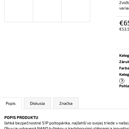
VYSOKÁ PRACOVNÁ OBUV UVEX 2 6935
BEZPEČNOSTNÉ 
Zvoľt
S2 SRC TREND ČIERNA
6938 S1 P SRC S
varia
ČIERNA
€101,50
€120,60
€6
€53,
Jedn
cena:
Kateg
Záru
Farb
Kateg
?
Pohla
Popis
Diskusia
Značka
POPIS PRODUKTU
ľahká bezpečnostné S1P poltopánka, najľahší vo svojej triede v naše
Obuv je vybavená NANO tužinkou s karbónovými vláknami a inovatívn