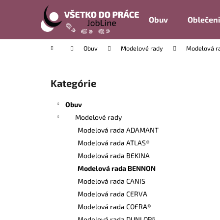
K
Prejsť
na
o
Obuv
Oblečen
obsah
Späť
Späť
š
do
do
í
Domov
Obuv
Modelové rady
Modelová 
k
obchodu
obchodu
B
o
Kategórie
Preskočiť
č
kategórie
n
Obuv
ý
Modelové rady
p
Modelová rada ADAMANT
a
Modelová rada ATLAS®
n
Modelová rada BEKINA
e
Modelová rada BENNON
l
Modelová rada CANIS
Modelová rada CERVA
Modelová rada COFRA®
Modelová rada DUNLOP®