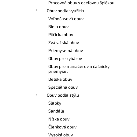
Pracovná obuv s oceľovou špičkou
Obuv podľa využitia
Voľnočasová obuv
Biela obuv
Pilčícka obuv
Zváračská obuv
Priemyselná obuv
Obuv pre rybárov
Obuv pre manažérov a čašnícky
priemysel
Detská obuv
Špeciálna obuv
Obuv podľa štýlu
Šľapky
Sandále
Nízka obuv
Členková obuv
Vysoká obuv