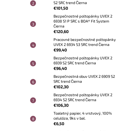
S2 SRC trend Čierna
€101,50
Bezpečnostné poltopánky UVEX 2
6938 S1 P SRC s BOA® Fit System
Čierna
€120,60
Pracovné bezpečnostné poltopánky
UVEX 2 6934 S3 SRC trend Čierna
€99,40
Bezpečnostné poltopánky UVEX 2
6939 S2 SRC trend Čierna
€96,40
Bezpečnostná obuv UVEX 2 6909 S2
SRC trend Čierna
€102,30
Bezpečnostné poltopánky UVEX 2
6934 S2 SRC trend Čierna
€106,30
Toaletný papier, 4 vrstvový, 100%
celulóza, 9ks v bal.
€6,50