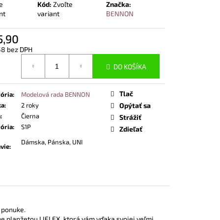
POLTOPÁNKY UVEX 2
e
Kód:
Zvoľte
Značka:
 BOA® FIT SYSTEM
nt
variant
BENNON
5,90
58 bez DPH
otková
DO KOŠÍKA
Tlač
ória
:
Modelová rada BENNON
ka
:
2 roky
Opýtať sa
a
:
Čierna
Strážiť
ória
:
S1P
Zdieľať
Dámska, Pánska, UNI
vie
:
j ponuke.
e planžetou LIFLEX, ktorá vám vďaka svojej veľmi