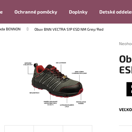
ie
Ochranné pomôcky
Doplnky
Detské oddele
rada BENNON
Obuv BNN VECTRA S1P ESD NM Grey/Red
Čo potrebujete nájsť?
Prieme
Neoho
hodnot
produk
HĽADAŤ
Ob
je
0,0
ES
z
5
Odporúčame
hviezdi
VEĽKO