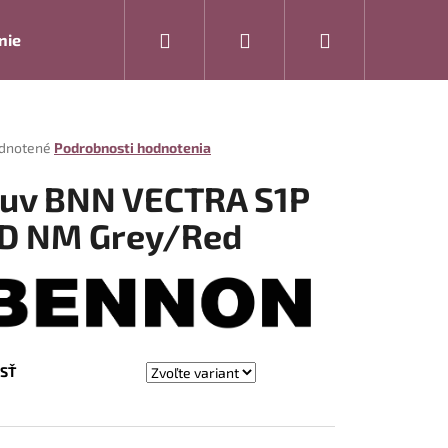
Hľadať
Prihlásenie
Nákupný
nie
Rukavice
Drogéria
Modelová rada ARTRA
košík
rné
dnotené
Podrobnosti hodnotenia
enie
tu
uv BNN VECTRA S1P
D NM Grey/Red
čiek.
SŤ
Nasledujúce