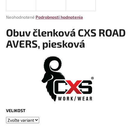
á
j
Priemerné
Neohodnotené
Podrobnosti hodnotenia
s
hodnotenie
produktu
Obuv členková CXS ROAD
ť
je
?
0,0
AVERS, piesková
z
5
hviezdičiek.
HĽADAŤ
O
d
p
VELIKOST
o
r
ú