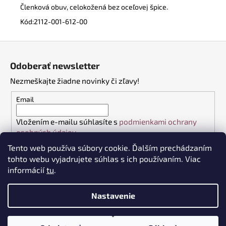
Členková obuv, celokožená bez oceľovej špice.
Kód:
2112-001-612-00
Z
á
Odoberať newsletter
p
Nezmeškajte žiadne novinky či zľavy!
ä
t
Email
i
Vložením e-mailu súhlasíte s
podmienkami ochrany
e
osobných údajov
Tento web používa súbory cookie. Ďalším prechádzaním
PRIHLÁSIŤ SA
tohto webu vyjadrujete súhlas s ich používaním. Viac
informácií
tu
.
Nastavenie
Vytvoril Shoptet
Copyright 2026
VŠETKO DO PRÁCE
. Všetky práva vyhradené.