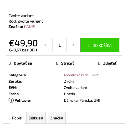
č
a
m
Zvoľte variant
e
Kód:
Zvoľte variant
Značka:
CANIS
TOALETNÝ
€49,90
PAPIER,
DO KOŠÍKA
4
€40,57 bez DPH
VRSTVOVÝ,
Jednotková
100%
cena:
CELULÓZA,
Opýtať sa
Strážiť
Zdieľať
9KS
V
Kategória
:
Modelová rada CANIS
BAL.
Záruka
:
2 roky
€6,50
EAN
:
Zvoľte variant
Farba
:
Hnedá
?
Pohlavie
:
Dámska, Pánska, UNI
Popis
Diskusia
Značka