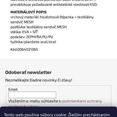
prevádzkuje požadované antistatické vlastnosti ESD.
MATERIÁLOVÝ POPIS
vrchový materiál: hovězinová štípenka + textiliálny
sendvič MESH
podšívka: textiliálny sendvič MESH
stélka: EVA + SÍŤ
podešev: ZEPHYRA PU/PU
tužinka/planžeta: ocel/ocel
Kód:
0064031065
Z
á
Odoberať newsletter
p
Nezmeškajte žiadne novinky či zľavy!
ä
t
Email
i
Vložením e-mailu súhlasíte s
podmienkami ochrany
e
osobných údajov
Tento web používa súbory cookie. Ďalším prechádzaním