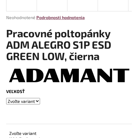
á
j
Priemerné
Neohodnotené
Podrobnosti hodnotenia
s
hodnotenie
produktu
Pracovné poltopánky
ť
je
?
0,0
ADM ALEGRO S1P ESD
z
GREEN LOW, čierna
5
hviezdičiek.
HĽADAŤ
VEĽKOSŤ
O
d
p
o
r
ú
Zvoľte variant