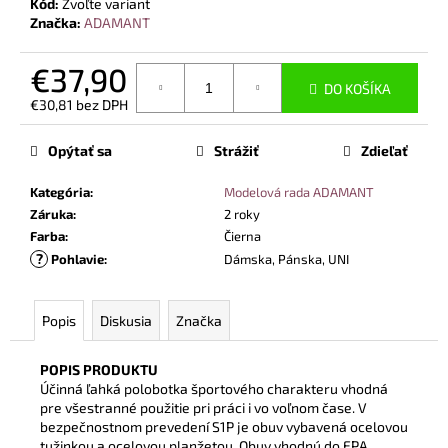
č
Kód:
Zvoľte variant
Značka:
ADAMANT
a
m
e
€37,90
DO KOŠÍKA
€30,81 bez DPH
Jednotková
BEZPEČNOSTNÉ
cena:
POLTOPÁNKY
Opýtať sa
Strážiť
Zdieľať
UVEX
2
Kategória
:
Modelová rada ADAMANT
6938
S1
Záruka
:
2 roky
P
Farba
:
Čierna
SRC
?
Pohlavie
:
Dámska, Pánska, UNI
S
BOA®
FIT
SYSTEM
Popis
Diskusia
Značka
ČIERNA
€120,60
POPIS PRODUKTU
Účinná ľahká polobotka športového charakteru vhodná
pre všestranné použitie pri práci i vo voľnom čase. V
bezpečnostnom prevedení S1P je obuv vybavená ocelovou
tužinkou a ocelovou planžetou. Obuv vhodnú do EPA