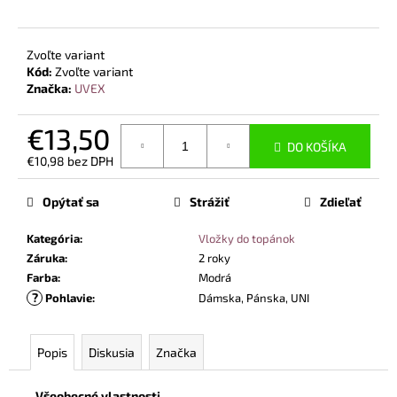
Zvoľte variant
Kód:
Zvoľte variant
Značka:
UVEX
€13,50
DO KOŠÍKA
€10,98 bez DPH
Jednotková
cena:
Opýtať sa
Strážiť
Zdieľať
Kategória
:
Vložky do topánok
Záruka
:
2 roky
Farba
:
Modrá
?
Pohlavie
:
Dámska, Pánska, UNI
Popis
Diskusia
Značka
Všeobecné vlastnosti