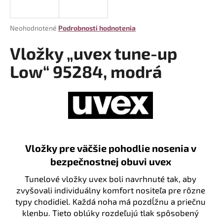
á
j
Priemerné
Neohodnotené
Podrobnosti hodnotenia
s
hodnotenie
produktu
Vložky „uvex tune-up
ť
je
?
0,0
Low“ 95284, modrá
z
5
hviezdičiek.
HĽADAŤ
Vložky pre väčšie pohodlie nosenia v
O
bezpečnostnej obuvi uvex
d
Tunelové vložky uvex boli navrhnuté tak, aby
p
zvyšovali individuálny komfort nositeľa pre rôzne
o
r
typy chodidiel. Každá noha má pozdĺžnu a priečnu
ú
klenbu. Tieto oblúky rozdeľujú tlak spôsobený