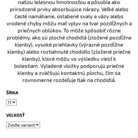
č
našou telesnou hmotnosťou a pôsobia ako
a
prirodzené prvky absorbujúce nárazy. Veľké alebo
m
časté namáhanie, oslabené svaly a väzy alebo
e
vrodené chyby môžu mať vplyv na tvar pozdĺžnych a
priečnych oblúkov. To môže spôsobiť rôzne
problémy, ako sú ploché chodidlá (zložené pozdĺžne
BEZPEČNOSTNÉ
klenby), vysoké priehlavky (výrazné pozdĺžne
POLTOPÁNKY
UVEX
klenby) alebo roztiahnuté chodidlo (zložené priečne
2
klenby), ktoré môžu vo výsledku viesť k
6938
bolestiam. Vyladené vložky podporujú priečne
S1
P
klenby a zväčšujú kontaktnú plochu, čím sa
SRC
rovnomerne rozdeľuje tlak na chodidlá.
S
BOA®
FIT
ŠÍRKA
SYSTEM
ČIERNA
€120,60
VEĽKOSŤ