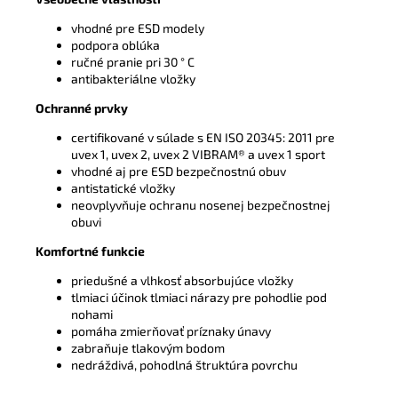
vhodné pre ESD modely
podpora oblúka
ručné pranie pri 30 ° C
antibakteriálne vložky
Ochranné prvky
certifikované v súlade s EN ISO 20345: 2011 pre
uvex 1, uvex 2, uvex 2 VIBRAM® a uvex 1 sport
vhodné aj pre ESD bezpečnostnú obuv
antistatické vložky
neovplyvňuje ochranu nosenej bezpečnostnej
obuvi
Komfortné funkcie
priedušné a vlhkosť absorbujúce vložky
tlmiaci účinok tlmiaci nárazy pre pohodlie pod
nohami
pomáha zmierňovať príznaky únavy
zabraňuje tlakovým bodom
nedráždivá, pohodlná štruktúra povrchu