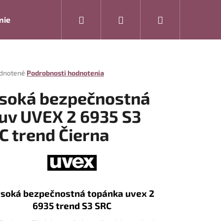
Hľadať
Prihlásenie
Nákupný
nie
Rukavice
Drogéria
Modelová rada ARTRA
košík
rné
dnotené
Podrobnosti hodnotenia
enie
tu
soká bezpečnostná
uv UVEX 2 6935 S3
C trend Čierna
čiek.
soká bezpečnostná topánka uvex 2
Nasledujúce
6935 trend S3 SRC