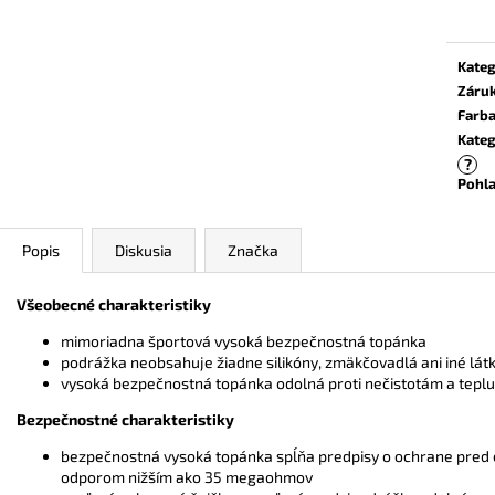
cena:
Kateg
Záru
Farb
Kateg
?
Pohla
Popis
Diskusia
Značka
Všeobecné charakteristiky
mimoriadna športová vysoká bezpečnostná topánka
podrážka neobsahuje žiadne silikóny, zmäkčovadlá ani iné lát
vysoká bezpečnostná topánka odolná proti nečistotám a tepl
Bezpečnostné charakteristiky
bezpečnostná vysoká topánka spĺňa predpisy o ochrane pred
odporom nižším ako 35 megaohmov