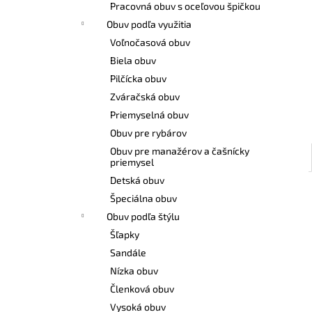
Pracovná obuv s oceľovou špičkou
Obuv podľa využitia
Voľnočasová obuv
Biela obuv
Pilčícka obuv
Zváračská obuv
Priemyselná obuv
Obuv pre rybárov
Obuv pre manažérov a čašnícky
priemysel
Detská obuv
Špeciálna obuv
Obuv podľa štýlu
Šľapky
Sandále
Nízka obuv
Členková obuv
Vysoká obuv