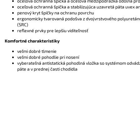
oceľová ochranná špička a oceľová medzipodrážka odolná prot
oceľová ochranná špička a stabilizujúca uzavretá päta uvex a
penový kryt špičky na ochranu povrchu
ergonomicky tvarovaná podošva z dvojvrstvového polyuretánu
(SRC)
reflexné prvky pre lepšiu viditeľnosť
Komfortné charakteristiky
veľmi dobré tlmenie
veľmi dobré pohodlie pri nosení
vyberateľná antistatická pohodlná vložka so systémom odvád
päte a v prednej časti chodidla