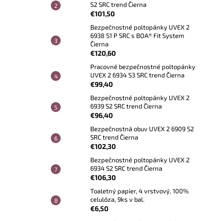
S2 SRC trend Čierna
€101,50
Bezpečnostné poltopánky UVEX 2
6938 S1 P SRC s BOA® Fit System
Čierna
€120,60
Pracovné bezpečnostné poltopánky
UVEX 2 6934 S3 SRC trend Čierna
€99,40
Bezpečnostné poltopánky UVEX 2
6939 S2 SRC trend Čierna
€96,40
Bezpečnostná obuv UVEX 2 6909 S2
SRC trend Čierna
€102,30
Bezpečnostné poltopánky UVEX 2
6934 S2 SRC trend Čierna
€106,30
Toaletný papier, 4 vrstvový, 100%
celulóza, 9ks v bal.
€6,50