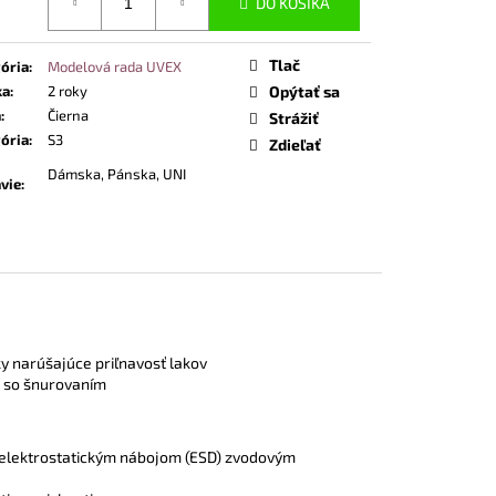
DO KOŠÍKA
Tlač
ória
:
Modelová rada UVEX
ka
:
2 roky
Opýtať sa
a
:
Čierna
Strážiť
ória
:
S3
Zdieľať
Dámska, Pánska, UNI
vie
:
ky narúšajúce priľnavosť lakov
u so šnurovaním
 elektrostatickým nábojom (ESD) zvodovým