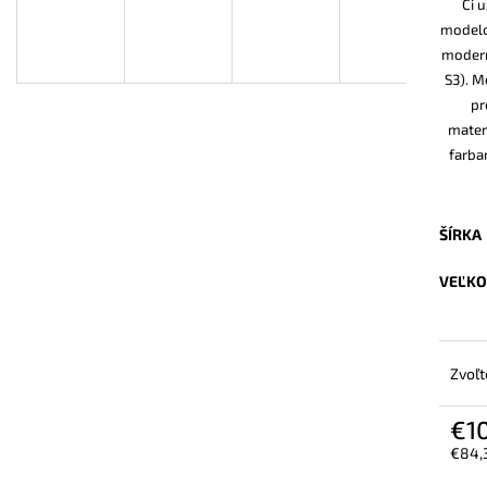
Či 
VYSOKÁ PRACOVNÁ OBUV UVEX 2 6935
BEZPEČNOSTNÉ 
S2 SRC TREND ČIERNA
6938 S1 P SRC S
modelo
ČIERNA
€101,50
moderne
€120,60
S3). M
pr
mater
farba
ŠÍRKA
VEĽKO
Zvoľt
€1
€84,
Jedn