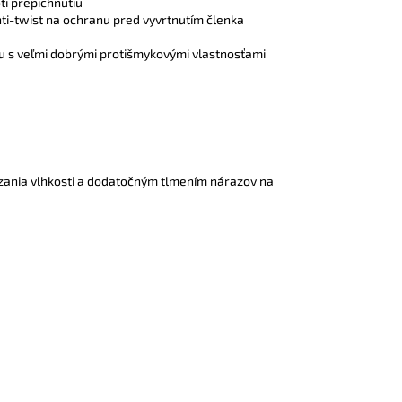
i prepichnutiu
nti-twist na ochranu pred vyvrtnutím členka
 s veľmi dobrými protišmykovými vlastnosťami
zania vlhkosti a dodatočným tlmením nárazov na