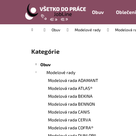
K
Prejsť
na
o
Obuv
Oblečen
obsah
Späť
Späť
š
do
do
í
Domov
Obuv
Modelové rady
Modelová r
k
obchodu
obchodu
B
o
Kategórie
Preskočiť
č
kategórie
n
Obuv
ý
Modelové rady
p
Modelová rada ADAMANT
a
Modelová rada ATLAS®
n
Modelová rada BEKINA
e
Modelová rada BENNON
l
Modelová rada CANIS
Modelová rada CERVA
Modelová rada COFRA®
Modelová rada DUNLOP®