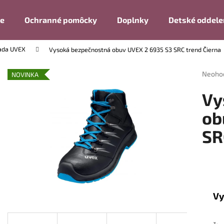
ie
Ochranné pomôcky
Doplnky
Detské oddele
ada UVEX
Vysoká bezpečnostná obuv UVEX 2 6935 S3 SRC trend Čierna
Čo potrebujete nájsť?
Prieme
Neoho
NOVINKA
hodnot
produk
HĽADAŤ
Vy
je
0,0
ob
z
SR
5
Odporúčame
hviezdi
Vy