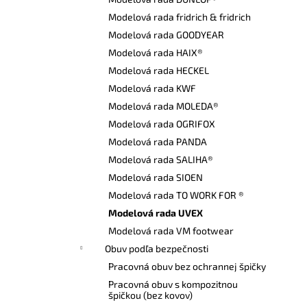
VYSOKÁ BEZPEČNOSTNÁ OBUV UVEX 2
6935 S3 SRC TREND ČIERNA
Modelová rada fridrich & fridrich
€103,80
Modelová rada GOODYEAR
Modelová rada HAIX®
Modelová rada HECKEL
Modelová rada KWF
Modelová rada MOLEDA®
Modelová rada OGRIFOX
Modelová rada PANDA
Modelová rada SALIHA®
Modelová rada SIOEN
Modelová rada TO WORK FOR ®
Modelová rada UVEX
Modelová rada VM footwear
Obuv podľa bezpečnosti
Pracovná obuv bez ochrannej špičky
Pracovná obuv s kompozitnou
špičkou (bez kovov)