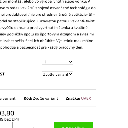
už pri montáži, alebo vo výrobe, vnútri alebo vonku: V
POLTOPÁNKY UVEX 2
 BOA® FIT SYSTEM
vom rade uvex 2 sú spojené osvedčené technológie do
j produktovej línie pre stredne náročné aplikácie (S1 –
odel so stabilizujúcou uzavretou pätou uvex anti-twist
e vyššiu ochranu pred vyvrtnutím členka a kvalitné
iály podrážky spolu so športovým dizajnom a sviežimi
mi zabezpečia, že si ich obľúbite. Výsledok: maximálne
pohodlie a bezpečnosť pre každý pracovný deň.
SŤ
e variant
Kód:
Zvoľte variant
Značka:
UVEX
03,80
39 bez DPH
otková