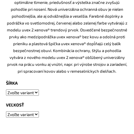
č
optimálne tlmenie, priedušnosť a výstelka značne zvyšujú
a
pohodlie pri nosení. Nová univerzálna ochranná obuv je nielen
m
pohodlnejšia, ale aj odvážnejšia a veselšia. Farebné doplnky a
e
podrážka vo svetlomodrej, červenej alebo zelenej farbe vytvárajú z
modelu uvex 2 xenova® trendový prvok. Osvedčené bezpečnostné
prvky ako medzipodrážka uvex xenova® bez kovu a odolná proti
BEZPEČNOSTNÉ
POLTOPÁNKY
prieniku a plastová špička uvex xenova® dopĺňajú celý balík
UVEX
bezpečnostnej obuvi. Kombinácia ochrany, štýlu a pohodlia
2
vytvára z nového modelu uvex 2 xenova® obľúbený univerzálny
6938
S1
prvok na prácu vonku aj vnútri, napr. pri výrobe strojov a zariadení,
P
pri spracovaní kovov alebo v remeselníckych dielňach.
SRC
S
ŠÍRKA
BOA®
FIT
SYSTEM
ČIERNA
VEĽKOSŤ
€120,60