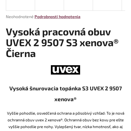
á
j
Priemerné
Neohodnotené
Podrobnosti hodnotenia
s
hodnotenie
produktu
Vysoká pracovná obuv
ť
je
?
0,0
UVEX 2 9507 S3 xenova®
z
Čierna
5
hviezdičiek.
HĽADAŤ
Vysoká šnurovacia topánka S3 UVEX 2 9507
O
xenova®
d
p
o
Vyššie pohodlie, osvedčená ochrana a pôsobivý vzhľad: To je nová
r
ochranná obuv uvex 2 xenova®. Ochranná obuv bez kovu pre ešte
ú
vyššie pohodlie pre nohy. Vylepšený tvar, nízka hmotnosť, ako aj