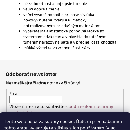
nízka hmotnosť a najlepšie tlmenie
veľmi dobré tlmenie
veľmi vysoké pohodlie pri nosení vďaka
novovyvinutému tvaru a klimaticky
optimalizovaným, priedušným materiálom
vyberateľná antistatická pohodlná vložka so
systémom odvádzania vlhkosti a dodatočným
tlmením nárazov na päte a v prednej časti chodidla
mäkká výstelka vo vrchnej časti sáry
Z
á
Odoberať newsletter
p
Nezmeškajte žiadne novinky či zľavy!
ä
t
Email
i
Vložením e-mailu súhlasíte s
podmienkami ochrany
e
osobných údajov
Tento web používa súbory cookie. Ďalším prechádzaním
PRIHLÁSIŤ SA
tohto webu vyjadrujete súhlas s ich používaním. Viac