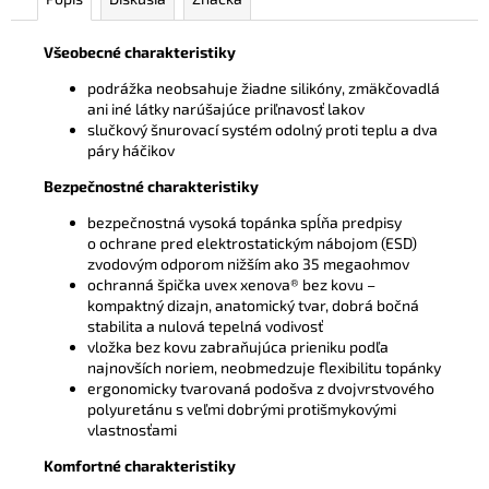
Všeobecné charakteristiky
podrážka neobsahuje žiadne silikóny, zmäkčovadlá
ani iné látky narúšajúce priľnavosť lakov
slučkový šnurovací systém odolný proti teplu a dva
páry háčikov
Bezpečnostné charakteristiky
bezpečnostná vysoká topánka spĺňa predpisy
o ochrane pred elektrostatickým nábojom (ESD)
zvodovým odporom nižším ako 35 megaohmov
ochranná špička uvex xenova® bez kovu –
kompaktný dizajn, anatomický tvar, dobrá bočná
stabilita a nulová tepelná vodivosť
vložka bez kovu zabraňujúca prieniku podľa
najnovších noriem, neobmedzuje flexibilitu topánky
ergonomicky tvarovaná podošva z dvojvrstvového
polyuretánu s veľmi dobrými protišmykovými
vlastnosťami
Komfortné charakteristiky