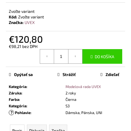
Zvoľte variant
Kód:
Zvoľte variant
Značka:
UVEX
€120,80
€98,21 bez DPH
Jednotková
DO KOŠÍKA
cena:
Opýtať sa
Strážiť
Zdieľať
Kategória
:
Modelová rada UVEX
Záruka
:
2 roky
Farba
:
Čierna
Kategória
:
S3
?
Pohlavie
:
Dámska, Pánska, UNI
Popis
Diskusia
Značka